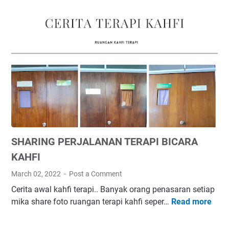
g
t
i
a
a
n
h
A
u
b
n
a
d
i
e
k
n
a
g
n
a
M
n
SHARING PERJALANAN TERAPI BICARA
u
S
n
p
KAHFI
t
e
March 02, 2022
Post a Comment
a
e
Cerita awal kahfi terapi.. Banyak orang penasaran setiap
h
c
mika share foto ruangan terapi kahfi seper…
Read more
S
-
h
H
M
D
A
e