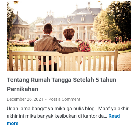
e
R
n
l
I
c
a
N
r
y
G
e
P
t
E
P
R
a
J
d
A
a
L
A
Tentang Rumah Tangga Setelah 5 tahun
A
n
N
a
Pernikahan
A
k
December 26, 2021
Post a Comment
N
Udah lama banget ya mika ga nulis blog.. Maaf ya akhir-
T
akhir ini mika banyak kesibukan di kantor da…
Read
T
E
more
e
R
n
A