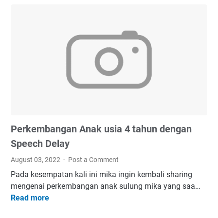
P
e
r
b
e
d
a
a
n
L
a
Perkembangan Anak usia 4 tahun dengan
k
i
Speech Delay
-
August 03, 2022
Post a Comment
l
Pada kesempatan kali ini mika ingin kembali sharing
a
mengenai perkembangan anak sulung mika yang saa…
k
Read more
P
i
e
S