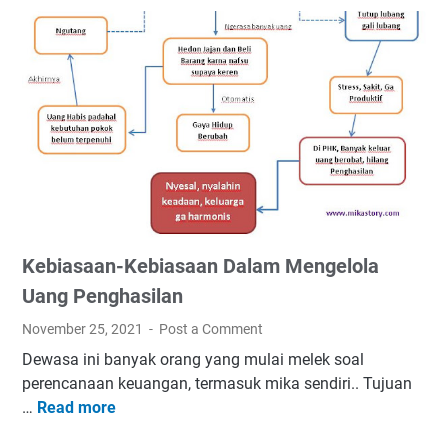
t
P
a
I
n
B
g
I
R
C
u
A
m
R
a
A
h
K
T
A
a
H
Kebiasaan-Kebiasaan Dalam Mengelola
n
F
g
I
Uang Penghasilan
g
November 25, 2021
Post a Comment
a
Dewasa ini banyak orang yang mulai melek soal
S
perencanaan keuangan, termasuk mika sendiri.. Tujuan
e
…
Read more
K
t
e
e