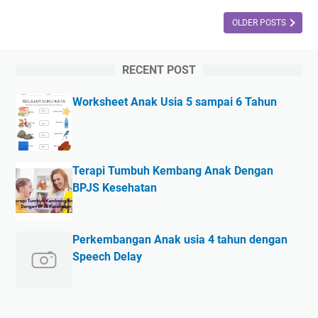
b
l
i
OLDER POSTS
a
a
h
s
5
RECENT POST
a
t
a
a
Worksheet Anak Usia 5 sampai 6 Tahun
n
h
-
u
K
n
e
P
Terapi Tumbuh Kembang Anak Dengan
b
e
BPJS Kesehatan
i
r
a
n
s
i
Perkembangan Anak usia 4 tahun dengan
a
k
Speech Delay
a
a
n
h
D
a
a
n