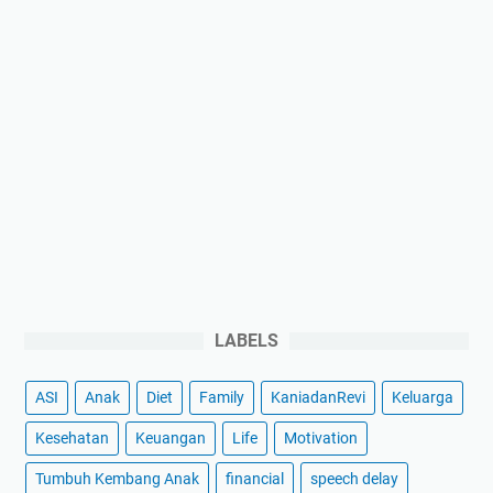
LABELS
ASI
Anak
Diet
Family
KaniadanRevi
Keluarga
Kesehatan
Keuangan
Life
Motivation
Tumbuh Kembang Anak
financial
speech delay