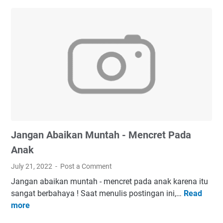
r
a
k
a
e
t
m
J
b
a
a
d
n
i
g
P
a
a
n
c
A
a
Jangan Abaikan Muntah - Mencret Pada
n
r
a
d
Anak
k
a
July 21, 2022
Post a Comment
u
n
Jangan abaikan muntah - mencret pada anak karena itu
s
S
sangat berbahaya ! Saat menulis postingan ini,…
Read
J
i
u
more
a
a
a
n
4
m