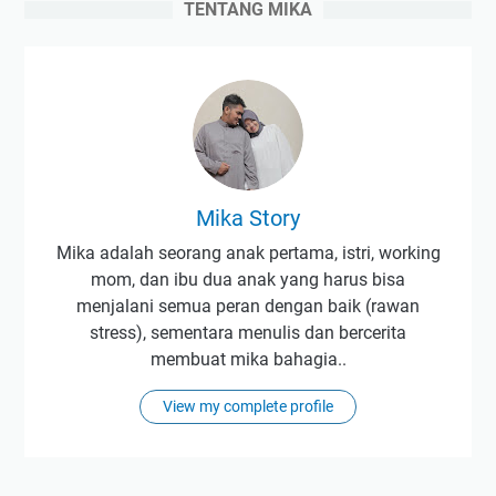
TENTANG MIKA
l
a
m
M
e
n
g
e
Mika Story
l
Mika adalah seorang anak pertama, istri, working
o
mom, dan ibu dua anak yang harus bisa
l
menjalani semua peran dengan baik (rawan
a
stress), sementara menulis dan bercerita
U
membuat mika bahagia..
a
n
View my complete profile
g
P
e